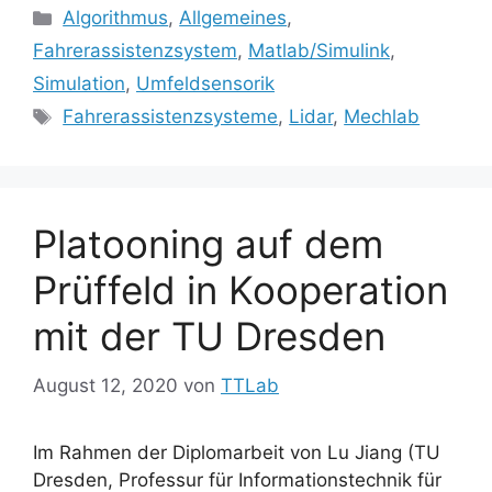
Kategorien
Algorithmus
,
Allgemeines
,
Fahrerassistenzsystem
,
Matlab/Simulink
,
Simulation
,
Umfeldsensorik
Schlagwörter
Fahrerassistenzsysteme
,
Lidar
,
Mechlab
Platooning auf dem
Prüffeld in Kooperation
mit der TU Dresden
August 12, 2020
von
TTLab
Im Rahmen der Diplomarbeit von Lu Jiang (TU
Dresden, Professur für Informations­technik für