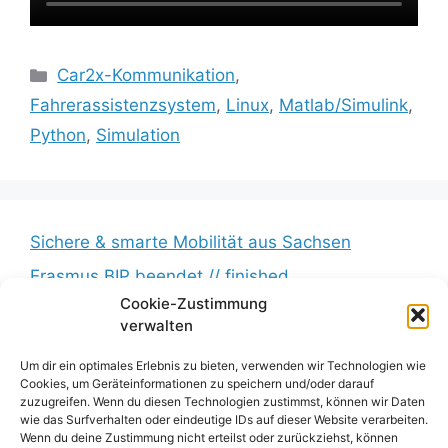
Kategorien
Car2x-Kommunikation
,
Fahrerassistenzsystem
,
Linux
,
Matlab/Simulink
,
Python
,
Simulation
Sichere & smarte Mobilität aus Sachsen
Erasmus BIP beendet // finished
Cookie-Zustimmung
Messkampagne erfolgreich beendet //
verwalten
Measurement campaign successfully completed
BumbleB – Großer Andrang // Huge turnout
Um dir ein optimales Erlebnis zu bieten, verwenden wir Technologien wie
Cookies, um Geräteinformationen zu speichern und/oder darauf
Zwischenbericht veröffentlicht // Interim report
zuzugreifen. Wenn du diesen Technologien zustimmst, können wir Daten
wie das Surfverhalten oder eindeutige IDs auf dieser Website verarbeiten.
published
Wenn du deine Zustimmung nicht erteilst oder zurückziehst, können