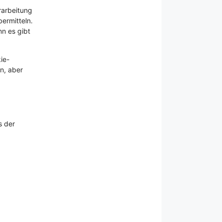
rarbeitung
bermitteln.
n es gibt
ie-
n, aber
s der