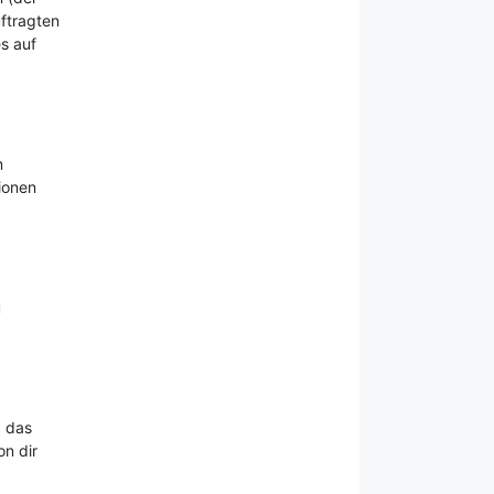
ftragten
s auf
m
ionen
u
, das
n dir