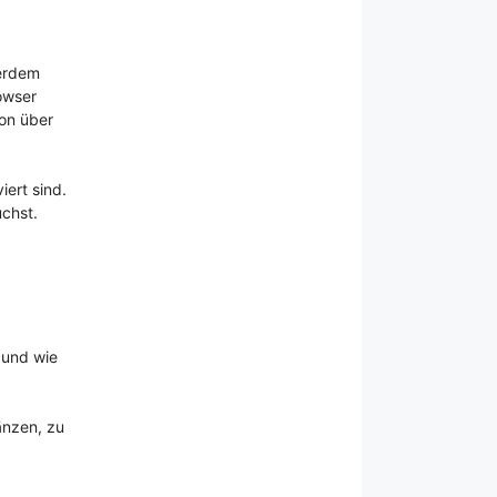
ßerdem
rowser
ion über
iert sind.
uchst.
 und wie
änzen, zu