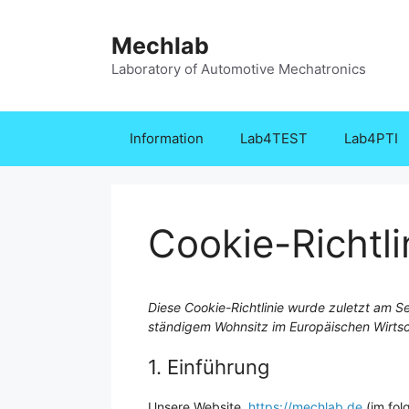
Zum
Inhalt
Mechlab
springen
Laboratory of Automotive Mechatronics
Information
Lab4TEST
Lab4PTI
Cookie-Richtli
Diese Cookie-Richtlinie wurde zuletzt am Se
ständigem Wohnsitz im Europäischen Wirts
1. Einführung
Unsere Website,
https://mechlab.de
(im fol