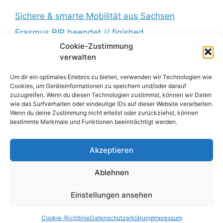
Sichere & smarte Mobilität aus Sachsen
Erasmus BIP beendet // finished
Cookie-Zustimmung
Messkampagne erfolgreich beendet //
verwalten
Measurement campaign successfully completed
Um dir ein optimales Erlebnis zu bieten, verwenden wir Technologien wie
BumbleB – Großer Andrang // Huge turnout
Cookies, um Geräteinformationen zu speichern und/oder darauf
Zwischenbericht veröffentlicht // Interim report
zuzugreifen. Wenn du diesen Technologien zustimmst, können wir Daten
wie das Surfverhalten oder eindeutige IDs auf dieser Website verarbeiten.
published
Wenn du deine Zustimmung nicht erteilst oder zurückziehst, können
bestimmte Merkmale und Funktionen beeinträchtigt werden.
Impressum
Akzeptieren
Datenschutz
Ablehnen
Cookie-Richtlinie
Einstellungen ansehen
© 2026 Mechlab
• Erstellt mit
GeneratePress
Cookie-Richtlinie
Datenschutzerklärung
Impressum