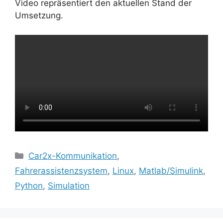
Video repräsentiert den aktuellen Stand der
Umsetzung.
Kategorien
Car2x-Kommunikation
,
Fahrerassistenzsystem
,
Linux
,
Matlab/Simulink
,
Python
,
Simulation