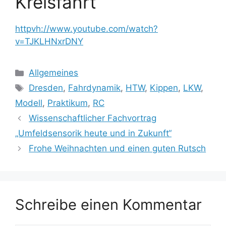
Kreisfahrt
httpvh://www.youtube.com/watch?
v=TJKLHNxrDNY
Kategorien
Allgemeines
Schlagwörter
Dresden
,
Fahrdynamik
,
HTW
,
Kippen
,
LKW
,
Modell
,
Praktikum
,
RC
Wissenschaftlicher Fachvortrag
„Umfeldsensorik heute und in Zukunft“
Frohe Weihnachten und einen guten Rutsch
Schreibe einen Kommentar