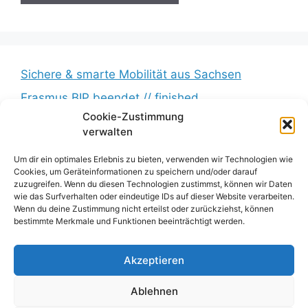
Sichere & smarte Mobilität aus Sachsen
Erasmus BIP beendet // finished
Cookie-Zustimmung
Messkampagne erfolgreich beendet //
verwalten
Measurement campaign successfully completed
BumbleB – Großer Andrang // Huge turnout
Um dir ein optimales Erlebnis zu bieten, verwenden wir Technologien wie
Cookies, um Geräteinformationen zu speichern und/oder darauf
Zwischenbericht veröffentlicht // Interim report
zuzugreifen. Wenn du diesen Technologien zustimmst, können wir Daten
wie das Surfverhalten oder eindeutige IDs auf dieser Website verarbeiten.
published
Wenn du deine Zustimmung nicht erteilst oder zurückziehst, können
bestimmte Merkmale und Funktionen beeinträchtigt werden.
Impressum
Akzeptieren
Datenschutz
Ablehnen