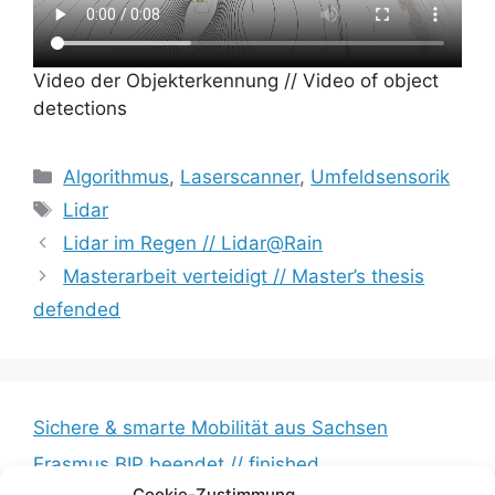
Video der Objekterkennung // Video of object
detections
Kategorien
Algorithmus
,
Laserscanner
,
Umfeldsensorik
Schlagwörter
Lidar
Lidar im Regen // Lidar@Rain
Masterarbeit verteidigt // Master’s thesis
defended
Sichere & smarte Mobilität aus Sachsen
Erasmus BIP beendet // finished
Cookie-Zustimmung