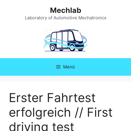
Zum
Mechlab
Inhalt
springen
Laboratory of Automotive Mechatronics
Menü
Erster Fahrtest
erfolgreich // First
driving test