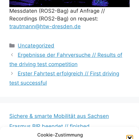
Messdaten (ROS2-Bag) auf Anfrage //
Recordings (ROS2-Bag) on request:
trautmann@htw-dresden.de
Kategorien
Uncategorized
Ergebnisse der Fahrversuche // Results of
the driving test competition
Erster Fahrtest erfolgreich // First driving
test successful
Sichere & smarte Mobilität aus Sachsen
Erasmus BIP beendet // finished
Cookie-Zustimmung
Messkampagne erfolgreich beendet //