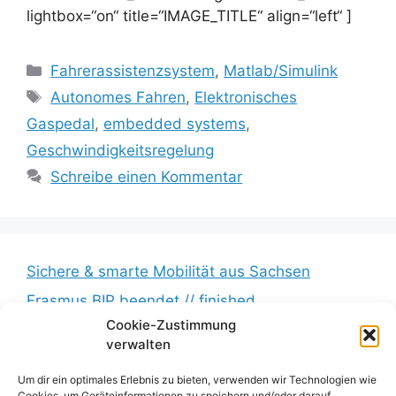
lightbox=“on“ title=“IMAGE_TITLE“ align=“left“ ]
Kategorien
Fahrerassistenzsystem
,
Matlab/Simulink
Schlagwörter
Autonomes Fahren
,
Elektronisches
Gaspedal
,
embedded systems
,
Geschwindigkeitsregelung
Schreibe einen Kommentar
Sichere & smarte Mobilität aus Sachsen
Erasmus BIP beendet // finished
Cookie-Zustimmung
Messkampagne erfolgreich beendet //
verwalten
Measurement campaign successfully completed
Um dir ein optimales Erlebnis zu bieten, verwenden wir Technologien wie
BumbleB – Großer Andrang // Huge turnout
Cookies, um Geräteinformationen zu speichern und/oder darauf