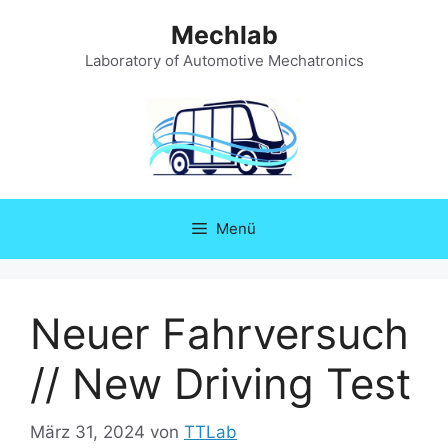
Zum
Mechlab
Inhalt
springen
Laboratory of Automotive Mechatronics
Menü
Neuer Fahrversuch
// New Driving Test
März 31, 2024
von
TTLab