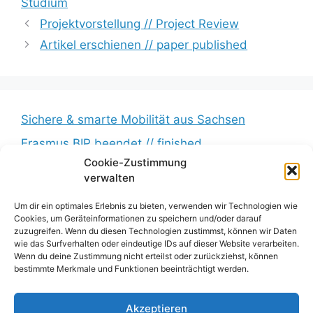
Studium
Projektvorstellung // Project Review
Artikel erschienen // paper published
Sichere & smarte Mobilität aus Sachsen
Erasmus BIP beendet // finished
Cookie-Zustimmung
Messkampagne erfolgreich beendet //
verwalten
Measurement campaign successfully completed
BumbleB – Großer Andrang // Huge turnout
Um dir ein optimales Erlebnis zu bieten, verwenden wir Technologien wie
Cookies, um Geräteinformationen zu speichern und/oder darauf
Zwischenbericht veröffentlicht // Interim report
zuzugreifen. Wenn du diesen Technologien zustimmst, können wir Daten
wie das Surfverhalten oder eindeutige IDs auf dieser Website verarbeiten.
published
Wenn du deine Zustimmung nicht erteilst oder zurückziehst, können
bestimmte Merkmale und Funktionen beeinträchtigt werden.
Impressum
Akzeptieren