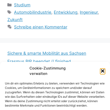
Kategorien
Studium
Schlagwörter
Automobilindustrie
,
Entwicklung
,
Ingenieur
,
Zukunft
Schreibe einen Kommentar
Sichere & smarte Mobilität aus Sachsen
Erasmus BIP beendet // finished
Cookie-Zustimmung
Messkampagne erfolgreich beendet //
verwalten
Measurement campaign successfully completed
Um dir ein optimales Erlebnis zu bieten, verwenden wir Technologien wie
BumbleB – Großer Andrang // Huge turnout
Cookies, um Geräteinformationen zu speichern und/oder darauf
Zwischenbericht veröffentlicht // Interim report
zuzugreifen. Wenn du diesen Technologien zustimmst, können wir Daten
wie das Surfverhalten oder eindeutige IDs auf dieser Website verarbeiten.
published
Wenn du deine Zustimmung nicht erteilst oder zurückziehst, können
bestimmte Merkmale und Funktionen beeinträchtigt werden.