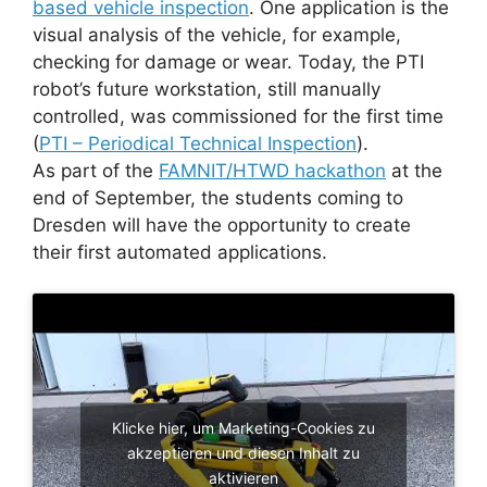
based vehicle inspection
. One application is the
visual analysis of the vehicle, for example,
checking for damage or wear. Today, the PTI
robot’s future workstation, still manually
controlled, was commissioned for the first time
(
PTI – Periodical Technical Inspection
).
As part of the
FAMNIT/HTWD hackathon
at the
end of September, the students coming to
Dresden will have the opportunity to create
their first automated applications.
Klicke hier, um Marketing-Cookies zu
akzeptieren und diesen Inhalt zu
aktivieren