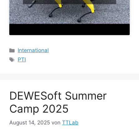
Kategorien
International
Schlagwörter
PTI
DEWESoft Summer
Camp 2025
August 14, 2025
von
TTLab