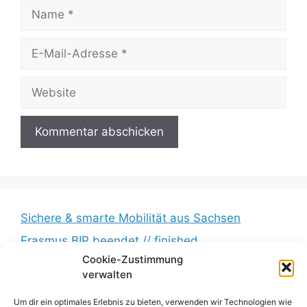
Name
E-
Mail-
Adresse
Website
Sichere & smarte Mobilität aus Sachsen
Erasmus BIP beendet // finished
Cookie-Zustimmung
Messkampagne erfolgreich beendet //
verwalten
Measurement campaign successfully completed
Um dir ein optimales Erlebnis zu bieten, verwenden wir Technologien wie
BumbleB – Großer Andrang // Huge turnout