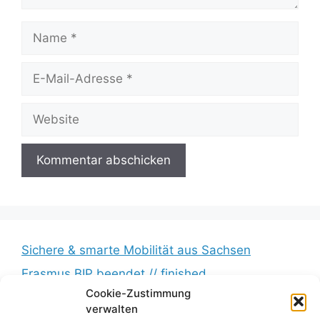
Name
E-
Mail-
Adresse
Website
Sichere & smarte Mobilität aus Sachsen
Erasmus BIP beendet // finished
Cookie-Zustimmung
Messkampagne erfolgreich beendet //
verwalten
Measurement campaign successfully completed