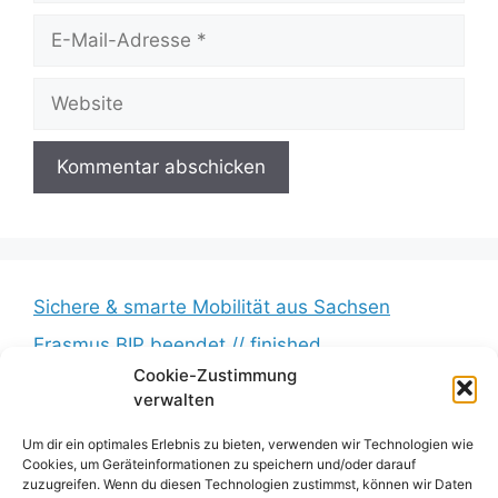
E-
Mail-
Adresse
Website
Sichere & smarte Mobilität aus Sachsen
Erasmus BIP beendet // finished
Cookie-Zustimmung
Messkampagne erfolgreich beendet //
verwalten
Measurement campaign successfully completed
BumbleB – Großer Andrang // Huge turnout
Um dir ein optimales Erlebnis zu bieten, verwenden wir Technologien wie
Cookies, um Geräteinformationen zu speichern und/oder darauf
Zwischenbericht veröffentlicht // Interim report
zuzugreifen. Wenn du diesen Technologien zustimmst, können wir Daten