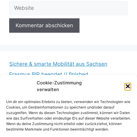
Adresse
Website
Sichere & smarte Mobilität aus Sachsen
Erasmus BIP beendet // finished
Cookie-Zustimmung
Messkampagne erfolgreich beendet //
verwalten
Measurement campaign successfully completed
BumbleB – Großer Andrang // Huge turnout
Um dir ein optimales Erlebnis zu bieten, verwenden wir Technologien wie
Cookies, um Geräteinformationen zu speichern und/oder darauf
Zwischenbericht veröffentlicht // Interim report
zuzugreifen. Wenn du diesen Technologien zustimmst, können wir Daten
wie das Surfverhalten oder eindeutige IDs auf dieser Website verarbeiten.
published
Wenn du deine Zustimmung nicht erteilst oder zurückziehst, können
bestimmte Merkmale und Funktionen beeinträchtigt werden.