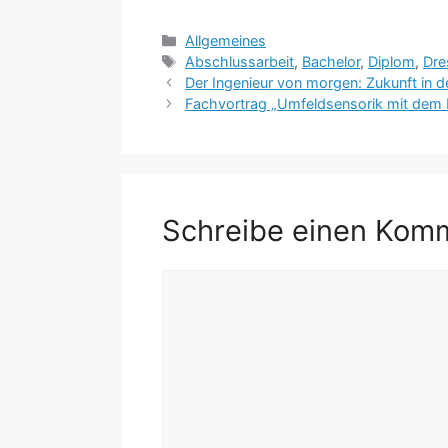
Kategorien
Allgemeines
Schlagwörter
Abschlussarbeit
,
Bachelor
,
Diplom
,
Dre
Der Ingenieur von morgen: Zukunft in d
Fachvortrag „Umfeldsensorik mit dem L
Schreibe einen Kom
Kommentar