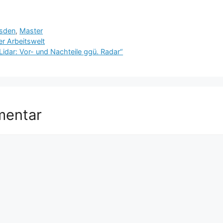
sden
,
Master
er Arbeitswelt
idar: Vor- und Nachteile ggü. Radar“
mentar