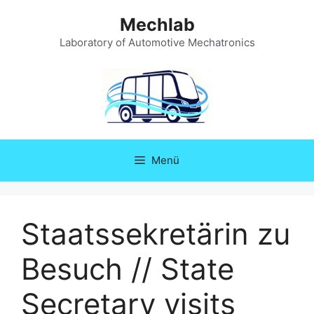
Zum
Mechlab
Inhalt
springen
Laboratory of Automotive Mechatronics
Menü
Staatssekretärin zu
Besuch // State
Secretary visits