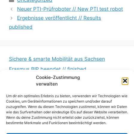
Uncategorized
Neuer PTI-Prüfroboter // New PTI test robot
Ergebnisse veröffentlicht // Results
published
Sichere & smarte Mobilität aus Sachsen
Erasmus BIP beendet // finished
Cookie-Zustimmung
Messkampagne erfolgreich beendet //
verwalten
Measurement campaign successfully completed
BumbleB – Großer Andrang // Huge turnout
Um dir ein optimales Erlebnis zu bieten, verwenden wir Technologien wie
Cookies, um Geräteinformationen zu speichern und/oder darauf
Zwischenbericht veröffentlicht // Interim report
zuzugreifen. Wenn du diesen Technologien zustimmst, können wir Daten
wie das Surfverhalten oder eindeutige IDs auf dieser Website verarbeiten.
published
Wenn du deine Zustimmung nicht erteilst oder zurückziehst, können
bestimmte Merkmale und Funktionen beeinträchtigt werden.