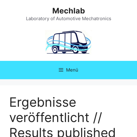
Zum
Mechlab
Inhalt
springen
Laboratory of Automotive Mechatronics
Menü
Ergebnisse
veröffentlicht //
Results published