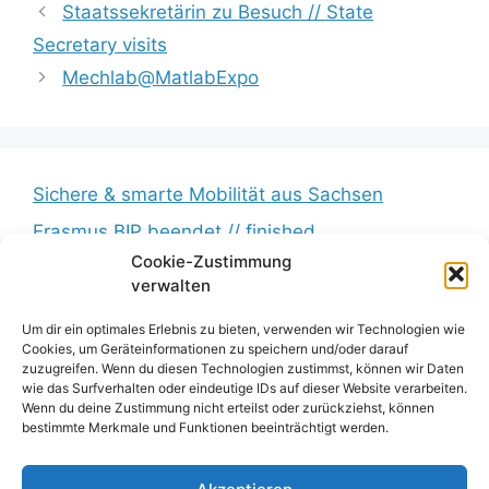
Staatssekretärin zu Besuch // State
Secretary visits
Mechlab@MatlabExpo
Sichere & smarte Mobilität aus Sachsen
Erasmus BIP beendet // finished
Cookie-Zustimmung
Messkampagne erfolgreich beendet //
verwalten
Measurement campaign successfully completed
BumbleB – Großer Andrang // Huge turnout
Um dir ein optimales Erlebnis zu bieten, verwenden wir Technologien wie
Cookies, um Geräteinformationen zu speichern und/oder darauf
Zwischenbericht veröffentlicht // Interim report
zuzugreifen. Wenn du diesen Technologien zustimmst, können wir Daten
wie das Surfverhalten oder eindeutige IDs auf dieser Website verarbeiten.
published
Wenn du deine Zustimmung nicht erteilst oder zurückziehst, können
bestimmte Merkmale und Funktionen beeinträchtigt werden.
Impressum