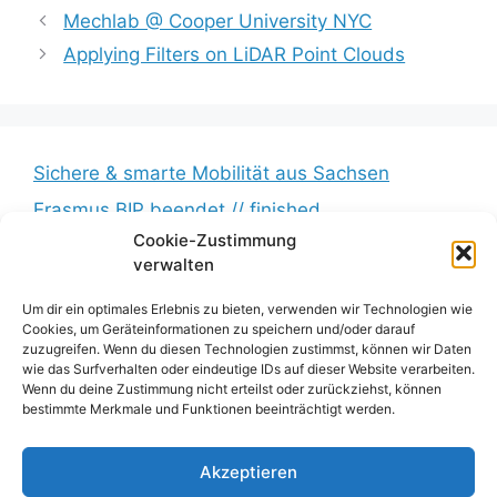
Mechlab @ Cooper University NYC
Applying Filters on LiDAR Point Clouds
Sichere & smarte Mobilität aus Sachsen
Erasmus BIP beendet // finished
Cookie-Zustimmung
Messkampagne erfolgreich beendet //
verwalten
Measurement campaign successfully completed
Um dir ein optimales Erlebnis zu bieten, verwenden wir Technologien wie
BumbleB – Großer Andrang // Huge turnout
Cookies, um Geräteinformationen zu speichern und/oder darauf
Zwischenbericht veröffentlicht // Interim report
zuzugreifen. Wenn du diesen Technologien zustimmst, können wir Daten
wie das Surfverhalten oder eindeutige IDs auf dieser Website verarbeiten.
published
Wenn du deine Zustimmung nicht erteilst oder zurückziehst, können
bestimmte Merkmale und Funktionen beeinträchtigt werden.
Impressum
Akzeptieren