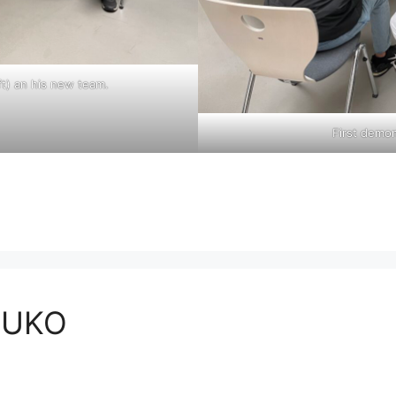
) an his new team.
First demon
BUKO