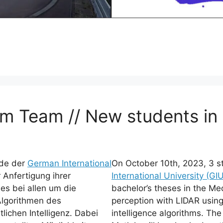
m Team // New students in
nde der
German International
On October 10th, 2023, 3 s
Anfertigung ihrer
International University (GI
es bei allen um die
bachelor’s theses in the Mec
Algorithmen des
perception with LIDAR using 
lichen Intelligenz. Dabei
intelligence algorithms. Th