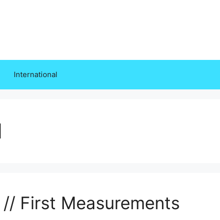
International
d
// First Measurements