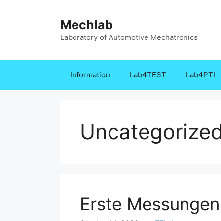
Zum
Inhalt
Mechlab
springen
Laboratory of Automotive Mechatronics
Information
Lab4TEST
Lab4PTI
Uncategorize
Erste Messungen 