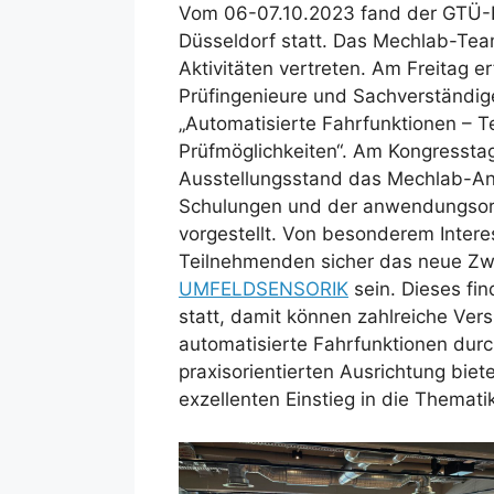
Vom 06-07.10.2023 fand der GTÜ-
Düsseldorf statt. Das Mechlab-Tea
Aktivitäten vertreten. Am Freitag er
Prüfingenieure und Sachverständi
„Automatisierte Fahrfunktionen – T
Prüfmöglichkeiten“. Am Kongressta
Ausstellungsstand das Mechlab-An
Schulungen und der anwendungsori
vorgestellt. Von besonderem Interes
Teilnehmenden sicher das neue Z
UMFELDSENSORIK
sein. Dieses fi
statt, damit können zahlreiche Ver
automatisierte Fahrfunktionen durc
praxisorientierten Ausrichtung bie
exzellenten Einstieg in die Themati