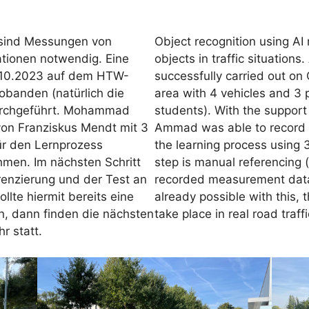
I sind Messungen von
Object recognition using AI
ationen notwendig. Eine
objects in traffic situatio
.10.2023 auf dem HTW-
successfully carried out on
obanden (natürlich die
area with 4 vehicles and 3 
durchgeführt. Mohammad
students). With the suppo
on Franziskus Mendt mit 3
Ammad was able to record t
ür den Lernprozess
the learning process using 3
men. Im nächsten Schritt
step is manual referencing (
renzierung und der Test an
recorded measurement data. 
lte hiermit bereits eine
already possible with this,
in, dann finden die nächsten
take place in real road traffi
r statt.