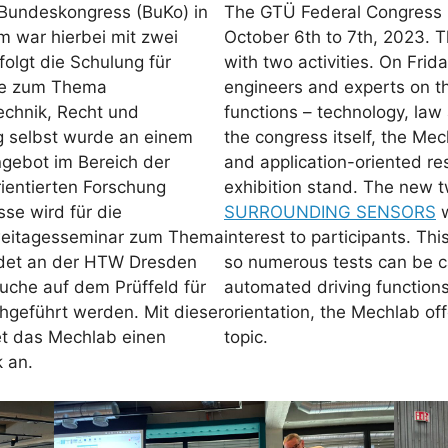
Bundeskongress (BuKo) in
The GTÜ Federal Congress h
m war hierbei mit zwei
October 6th to 7th, 2023. 
folgt die Schulung für
with two activities. On Frida
ge zum Thema
engineers and experts on th
echnik, Recht und
functions – technology, law 
g selbst wurde an einem
the congress itself, the Mech
gebot im Bereich der
and application-oriented re
entierten Forschung
exhibition stand. The new t
se wird für die
SURROUNDING SENSORS
w
weitagesseminar zum Thema
interest to participants. T
ndet an der HTW Dresden
so numerous tests can be car
suche auf dem Prüffeld für
automated driving functions
hgeführt werden. Mit dieser
orientation, the Mechlab off
tet das Mechlab einen
topic.
k an.