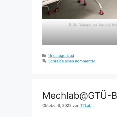
B. Sc. Mohammad Ammad (left
Kategorien
Uncategorized
Schreibe einen Kommentar
Mechlab@GTÜ-
Oktober 6, 2023
von
TTLab