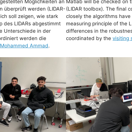
tgestellten Möglichkeiten an
Matlab will be checked on 
n überprüft werden (LIDAR-
(LIDAR toolbox). The final 
ch soll zeigen, wie stark
closely the algorithms have
ip des LIDARs abgestimmt
measuring principle of the 
 Unterschiede in der
differences in the robustnes
ordiniert werden die
coordinated by the
visitin
n Mohammed Ammad
.