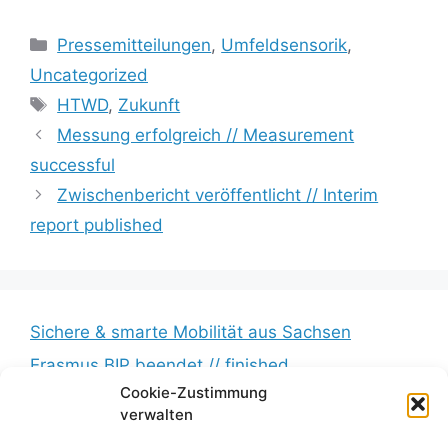
Kategorien
Pressemitteilungen
,
Umfeldsensorik
,
Uncategorized
Schlagwörter
HTWD
,
Zukunft
Messung erfolgreich // Measurement
successful
Zwischenbericht veröffentlicht // Interim
report published
Sichere & smarte Mobilität aus Sachsen
Erasmus BIP beendet // finished
Cookie-Zustimmung
Messkampagne erfolgreich beendet //
verwalten
Measurement campaign successfully completed