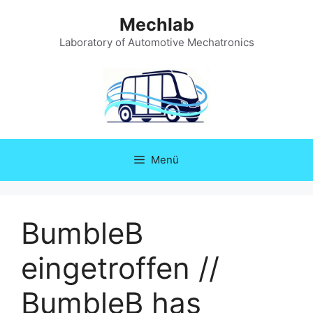
Zum
Mechlab
Inhalt
springen
Laboratory of Automotive Mechatronics
Menü
BumbleB
eingetroffen //
BumbleB has