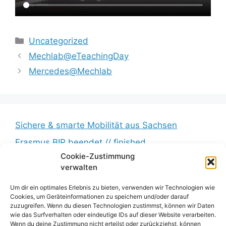
Kategorien
Uncategorized
Mechlab@eTeachingDay
Mercedes@Mechlab
Sichere & smarte Mobilität aus Sachsen
Erasmus BIP beendet // finished
Cookie-Zustimmung
Messkampagne erfolgreich beendet //
verwalten
Measurement campaign successfully completed
BumbleB – Großer Andrang // Huge turnout
Um dir ein optimales Erlebnis zu bieten, verwenden wir Technologien wie
Cookies, um Geräteinformationen zu speichern und/oder darauf
Zwischenbericht veröffentlicht // Interim report
zuzugreifen. Wenn du diesen Technologien zustimmst, können wir Daten
wie das Surfverhalten oder eindeutige IDs auf dieser Website verarbeiten.
published
Wenn du deine Zustimmung nicht erteilst oder zurückziehst, können