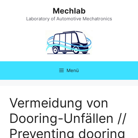
Zum
Mechlab
Inhalt
springen
Laboratory of Automotive Mechatronics
Menü
Vermeidung von
Dooring-Unfällen //
Preventing dooring