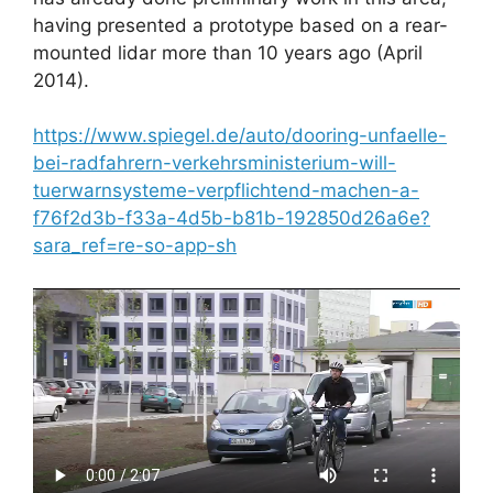
having presented a prototype based on a rear-
mounted lidar more than 10 years ago (April
2014).
https://www.spiegel.de/auto/dooring-unfaelle-
bei-radfahrern-verkehrsministerium-will-
tuerwarnsysteme-verpflichtend-machen-a-
f76f2d3b-f33a-4d5b-b81b-192850d26a6e?
sara_ref=re-so-app-sh