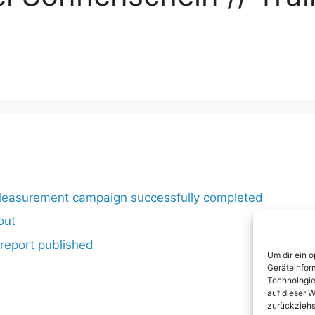
Measurement campaign successfully completed
out
 report published
Um dir ein 
Geräteinfor
Technologie
auf dieser W
zurückziehs