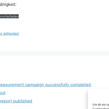
ähigkeit:
runterladen
sis defended
Measurement campaign successfully completed
out
 report published
Um dir ein 
Geräteinfor