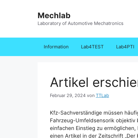
Zum
Inhalt
Mechlab
springen
Laboratory of Automotive Mechatronics
Information
Lab4TEST
Lab4PTI
Artikel erschi
Februar 29, 2024
von
TTLab
Kfz-Sachverständige müssen häufig
Fahrzeug-Umfeldsensorik objektiv 
einfachen Einstieg zu ermöglichen
einen Artikel in der Zeitschrift „De