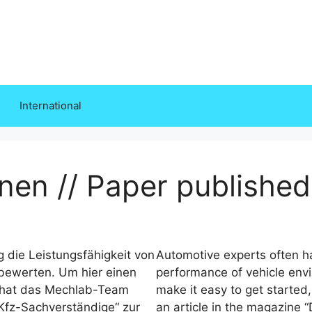
International
enen // Paper published
 die Leistungsfähigkeit von
Automotive experts often ha
bewerten. Um hier einen
performance of vehicle envi
, hat das Mechlab-Team
make it easy to get starte
r Kfz-Sachverständige“ zur
an article in the magazine 